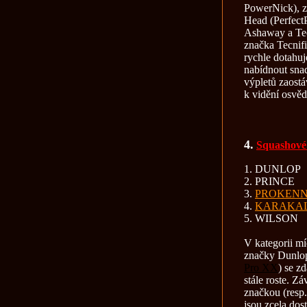
PowerNick), z
Head (PerfectP
Ashaway a Tec
značka Tecnif
rychle dotahuj
nabídnout snad
výpletů zaostá
k vidění osvě
4.
Squashové
1. DUNLOP
2. PRINCE
3.
PROKEN
4.
KARAKA
5. WILSON
V kategorii mí
značky Dunlop
Pro XX
) se z
stále roste. Zá
značkou (resp.
jsou zcela dos