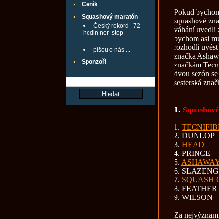
Ceník
Pokud bychom 
Squashový maratón
squashové zna
Český rekord - 72
váhání uvedli 
hodin non-stop
bychom asi mus
rozhodli uvés
píšou o nás ...
značka Ashaway
Sponzoři
značkám Tecni
dvou sezón se
sesterská zna
1.
Squashové
1.
TECNIFIB
2. DUNLOP
3.
HEAD
4. PRINCE
5.
ASHAWA
6. SLAZEN
7.
SQUASH 
8. FEATHER
9. WILSON
Za nejvýznamn