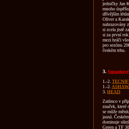
jedničky Jan 
mnoho úspěšnýc
dřívějším létů
Oliver a Karak
nahrazovány z
si zcela jistě
si za první ro
mezi hráči vš
pro sezónu 200
českém trhu.
3.
Squashové
1.-2.
TECNIF
1.-2.
ASHAW
3.
HEAD
Zatímco v příp
značek, které n
se může měnit,
jasná. Českém
dominuje siln
Green a TF 30