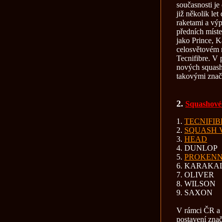
současnosti je
již několik le
raketami a výp
předních míst
jako Prince, 
celosvětovém 
Tecnifibre. V 
nových squash
takovými znač
2.
Squashové
1.
TECNIFIB
2.
SQUASH 
3.
HEAD
4. DUNLOP
5.
PROKEN
6. KARAKA
7. OLIVER
8. WILSON
9. SAXON
V rámci ČR a S
postavení znač