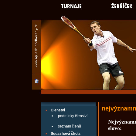
nejvýznamn
Členství
podmínky členství
Nejvýznamně
seznam členů
slovo:
Squashová škola