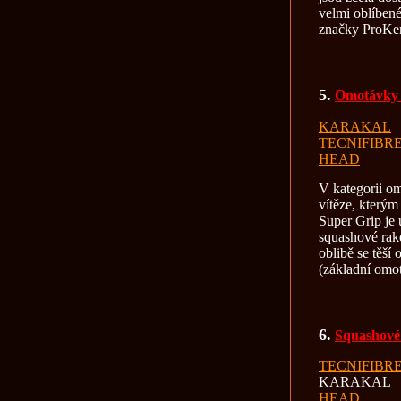
velmi oblíben
značky ProKe
5.
Omotávky 
KARAKAL
TECNIFIBR
HEAD
V kategorii o
vítěze, který
Super Grip je 
squashové rake
oblibě se těš
(základní omo
6.
Squashové
TECNIFIBR
KARAKAL
HEAD