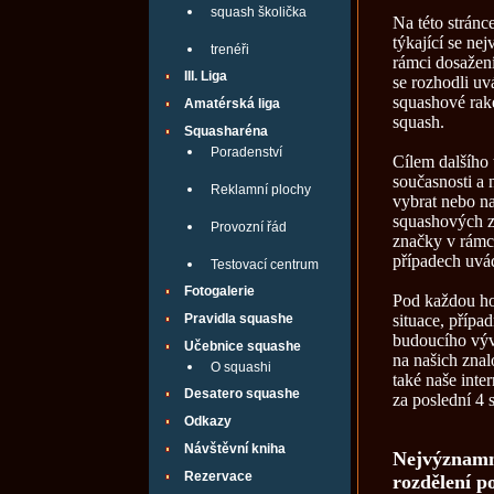
squash školička
Na této stránc
týkající se n
trenéři
rámci dosažení
III. Liga
se rozhodli uv
squashové rake
Amatérská liga
squash.
Squasharéna
Poradenství
Cílem dalšího 
současnosti a 
Reklamní plochy
vybrat nebo na
squashových z
Provozní řád
značky v rámci
případech uvá
Testovací centrum
Fotogalerie
Pod každou hod
Pravidla squashe
situace, příp
budoucího vývo
Učebnice squashe
na našich zna
O squashi
také naše inte
Desatero squashe
za poslední 4 
Odkazy
Návštěvní kniha
Nejvýznamně
Rezervace
rozdělení po