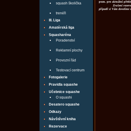
pozn. pro aktuální přehl
squash školička
Zrušení rezerv
případě si Vám dovolíme 
trenéři
III. Liga
Amatérská liga
Squasharéna
Poradenství
Reklamní plochy
Provozní řád
Testovací centrum
Fotogalerie
Pravidla squashe
Učebnice squashe
O squashi
Desatero squashe
Odkazy
Návštěvní kniha
Rezervace