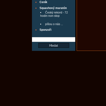
Ceník
Squashový maratón
Český rekord - 72
hodin non-stop
píšou o nás ...
Sponzoři