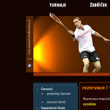
rezervace /
Členství
podmínky členství
Rezervace hracích 
seznam členů
systém
Squashová škola