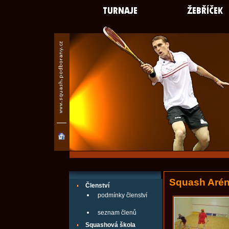
Squash Arén
Členství
podmínky členství
seznam členů
Squashová škola