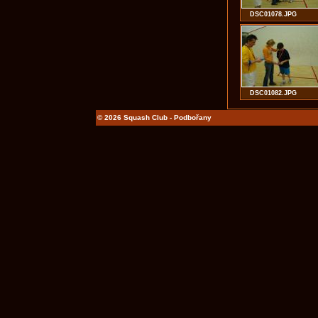
DSC01078.JPG
DSC01082.JPG
© 2026 Squash Club - Podbořany