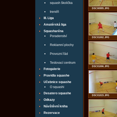
squash školička
DSC00995.JPG
trenéři
III. Liga
Amatérská liga
Squasharéna
Poradenství
DSC01002.JPG
Reklamní plochy
Provozní řád
Testovací centrum
DSC01006.JPG
Fotogalerie
Pravidla squashe
Učebnice squashe
O squashi
Desatero squashe
DSC01015.JPG
Odkazy
Návštěvní kniha
Rezervace