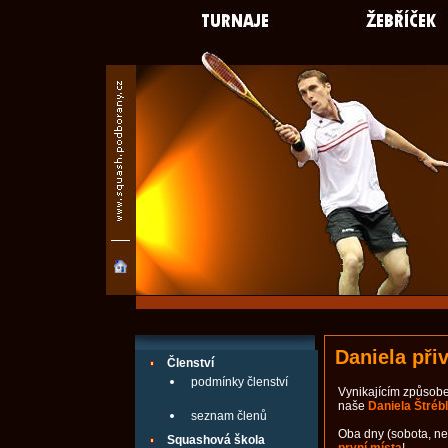
Daniela při
Členství
podmínky členství
Vynikajícím způsobe
naše
Daniela Štréb
seznam členů
Oba dny (sobota, ne
Squashová škola