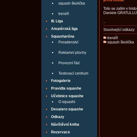
první místa
!
squash školička
Toto se zatím v his
Daniele GRATULU
trenéři
III. Liga
..
Amatérská liga
Související odkazy:
Squasharéna
trenéři
Poradenství
squash školička
Reklamní plochy
Provozní řád
Testovací centrum
Fotogalerie
Pravidla squashe
Učebnice squashe
O squashi
Desatero squashe
Odkazy
Návštěvní kniha
Rezervace