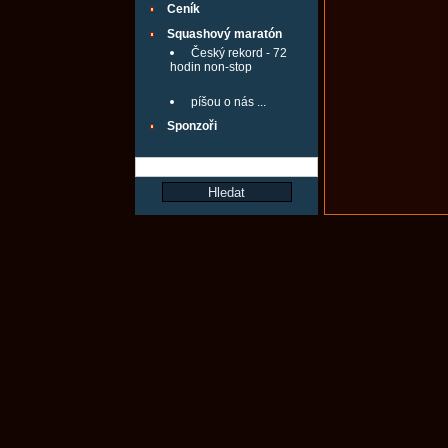
Ceník
Squashový maratón
Český rekord - 72
hodin non-stop
píšou o nás ...
Sponzoři