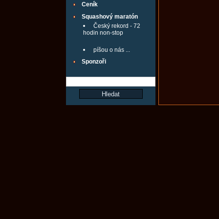
Ceník
Squashový maratón
Český rekord - 72
hodin non-stop
píšou o nás ...
Sponzoři