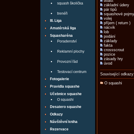
boast
squash školička
základní údery
pár tipů
trenéři
squashové pojm
volej
III. Liga
příjem ( return )
nácvik
Amatérská liga
lob
Squasharéna
podání
základy
Poradenství
fakta
crossscrout
Reklamní plochy
pozice
zásady hry
Provozní řád
úvod
Testovací centrum
Související odkazy
Fotogalerie
O squashi
Pravidla squashe
Učebnice squashe
O squashi
Desatero squashe
Odkazy
Návštěvní kniha
Rezervace