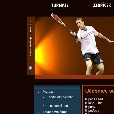
Učebnice s
Členství
podmínky členství
pět zásad
long - line
seznam členů
pohyb
potřeby
Squashová škola