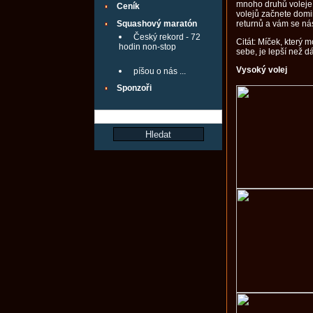
mnoho druhů voleje. 
Ceník
volejů začnete domi
Squashový maratón
returnů a vám se ná
Český rekord - 72
Citát: Míček, který
hodin non-stop
sebe, je lepší než 
Vysoký volej
píšou o nás ...
Sponzoři