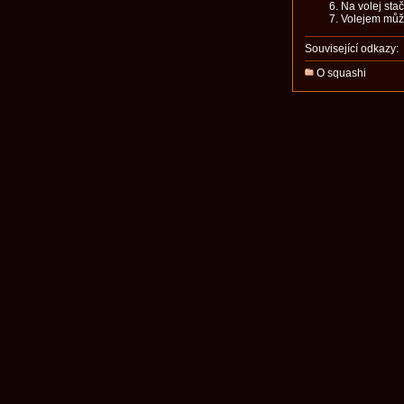
Na volej sta
Volejem může
Související odkazy:
O squashi