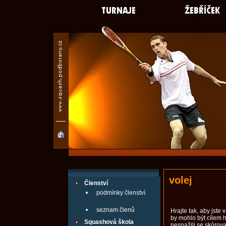
volej
Členství
podmínky členství
seznam členů
Hrajte tak, aby jste 
by mohlo být cílem h
Squashová škola
nesnažili se skórov