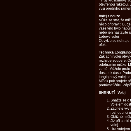
Tvrdý kroskurtový vo
otevřenou raketou. 
výši předního ramen
Volej z nouze
Může se stát, že mí
něco připravit. Bude
vaše tělo bylo napů
nebo jen nastavíte r
Lobový volej
Obvykle se nehraje,
efekt.
Technika Longlajno
Základní volej obvyk
rozhýbe soupeře. Od
odehráním míčku. M
země. Můžete proto
dostatek času. Proto
longlajnový volej s
Míček pak hrajete 
podávací čáru. Zápěs
SHRNUTÍ - Volej
Snažte se o t
Volejem dost
Začněte vyví
rozhodující ú
Obtížné míčky
Již při cestě
volej.
Hra volejem 