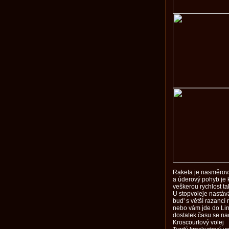
Raketa je nasměrov
a úderový pohyb je 
veškerou rychlost ta
U stopvoleje nastává
bud' s větší razancí
nebo vám jde do Lin
dostatek času se nac
Kroscourtový volej