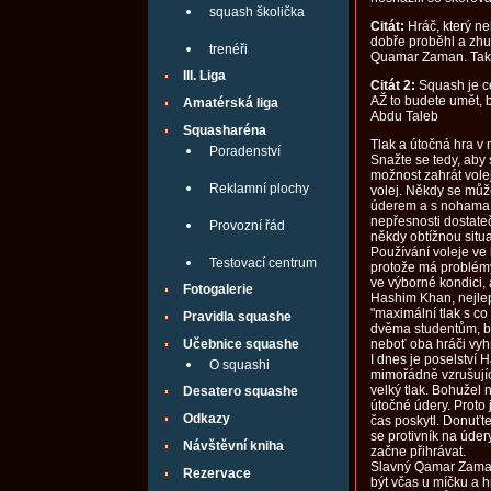
squash školička
Citát:
Hráč, který ne
dobře proběhl a zhu
trenéři
Quamar Zaman. Tak te
III. Liga
Citát 2:
Squash je ce
AŽ to budete umět,
Amatérská liga
Abdu Taleb
Squasharéna
Tlak a útočná hra v
Poradenství
Snažte se tedy, aby 
možnost zahrát volej
Reklamní plochy
volej. Někdy se můž
úderem a s nohama 
nepřesnosti dostate
Provozní řád
někdy obtížnou situa
Používání voleje ve 
Testovací centrum
protože má problémy
ve výborné kondici, 
Fotogalerie
Hashim Khan, nejlep
"maximální tlak s c
Pravidla squashe
dvěma studentům, br
Učebnice squashe
neboť oba hráči vyhr
I dnes je poselství
O squashi
mimořádně vzrušující
velký tlak. Bohužel
Desatero squashe
útočné údery. Proto 
Odkazy
čas poskytl. Donuťte
se protivník na úder
Návštěvní kniha
začne přihrávat.
Slavný Qamar Zaman s
Rezervace
být včas u míčku a hr