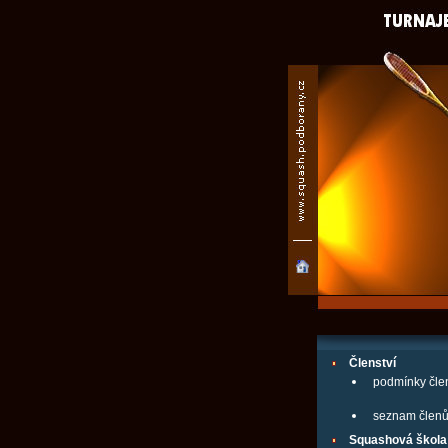
Členství
podmínky člen
seznam člen
Squashová škola