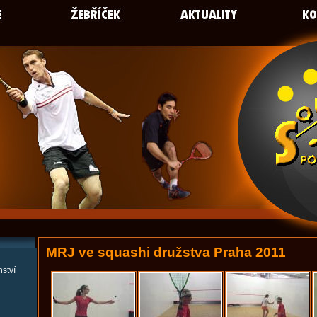
MRJ ve squashi družstva Praha 2011
ství
ů