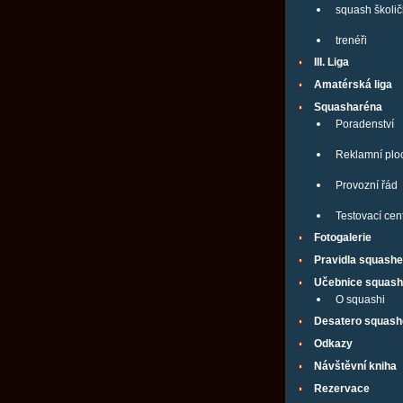
squash školi
trenéři
III. Liga
Amatérská liga
Squasharéna
Poradenství
Reklamní plo
Provozní řád
Testovací ce
Fotogalerie
Pravidla squashe
Učebnice squas
O squashi
Desatero squash
Odkazy
Návštěvní kniha
Rezervace