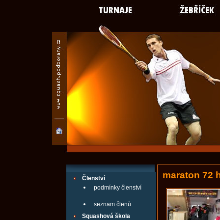
maraton 72 
Členství
podmínky členství
seznam členů
Squashová škola