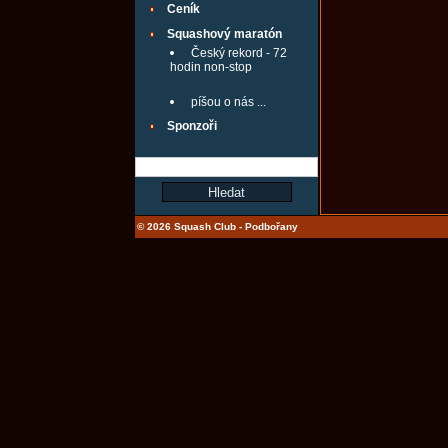
Ceník
Squashový maratón
Český rekord - 72
hodin non-stop
píšou o nás ...
Sponzoři
© 2026 Squash Club - Podbořany