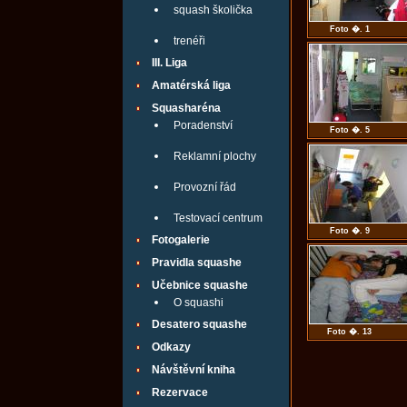
squash školička
Foto �. 1
trenéři
III. Liga
Amatérská liga
Squasharéna
Poradenství
Foto �. 5
Reklamní plochy
Provozní řád
Testovací centrum
Foto �. 9
Fotogalerie
Pravidla squashe
Učebnice squashe
O squashi
Desatero squashe
Foto �. 13
Odkazy
Návštěvní kniha
Rezervace